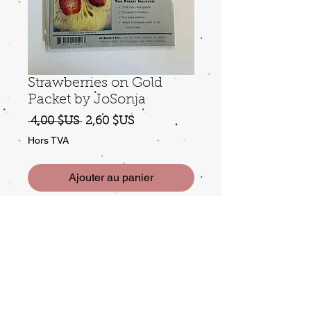
Strawberries on Gold
Packet by JoSonja
Prix
Prix
 4,00 $US 
2,60 $US
original
promotionnel
Hors TVA
Ajouter au panier
new, unused